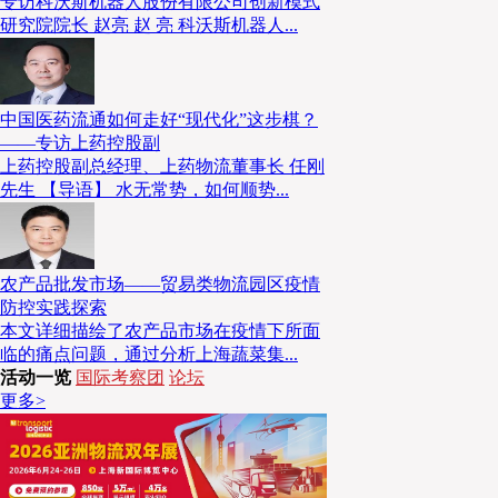
专访科沃斯机器人股份有限公司创新模式
研究院院长 赵亮 赵 亮 科沃斯机器人...
本白皮书旨在为锂电材料企业的管理者、技术决策者及
智能制造升级，特别是场内物流自动化转型的全景路线
中国医药流通如何走好“现代化”这步棋？
信，在TWh时代，仓储&物流不仅是成本的载体，更
——专访上药控股副
管控的关键与安全应急的屏障。
上药控股副总经理、上药物流董事长 任刚
先生 【导语】 水无常势，如何顺势...
全文领取方式
农产品批发市场——贸易类物流园区疫情
防控实践探索
本文详细描绘了农产品市场在疫情下所面
临的痛点问题，通过分析上海蔬菜集...
活动一览
国际考察团
论坛
更多>