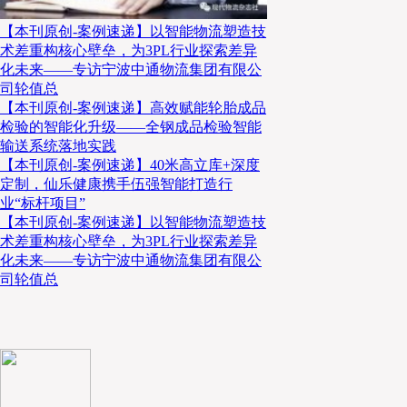
【本刊原创-案例速递】以智能物流塑造技
关于我们
术差重构核心壁垒，为3PL行业探索差异
化未来——专访宁波中通物流集团有限公
科捷智能(股票代码: 688455)是一家自有核心技术与
司轮值总
系统解决方案提供商。业务范围涵盖企业数字化咨询、
【本刊原创-案例速递】高效赋能轮胎成品
统集成、设备研发制造、软件研发实施、现场安装调试
检验的智能化升级——全钢成品检验智能
输送系统落地实践
现已在全球25+国家成功交付 1300+ 智能化项目，
【本刊原创-案例速递】40米高立库+深度
零售、新能源锂电、汽车零部件、轮胎、锂电材料、化
定制，仙乐健康携手伍强智能打造行
业“标杆项目”
等。
【本刊原创-案例速递】以智能物流塑造技
术差重构核心壁垒，为3PL行业探索差异
化未来——专访宁波中通物流集团有限公
司轮值总