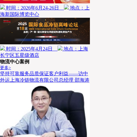
时间：2026年6月24-26日
地点：上
海新国际博览中心
时间：2025年4月24日
地点：上海
长宁区五星级酒店
物流中心案例
更多>
坚持可靠服务品质保证客户利益——访中
外运上海冷链物流有限公司总经理 邵海涛
→ 扫描上方二维码，添加“科捷熊工”。
→ 发送暗号：“锂电材料白皮书”。
→ 我们将为您发送电子完整版。
<正文完>