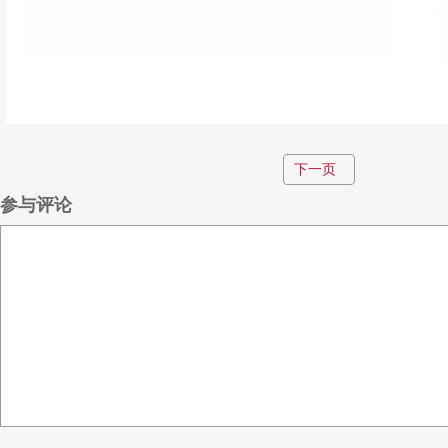
下一页
参与评论
白皮书抢先看
01
详尽解析2024-2030年全球锂电材
行业深度扫描：
（动力+储能双引擎）与竞争格局演变，揭示头部企业
化布局穿越周期。