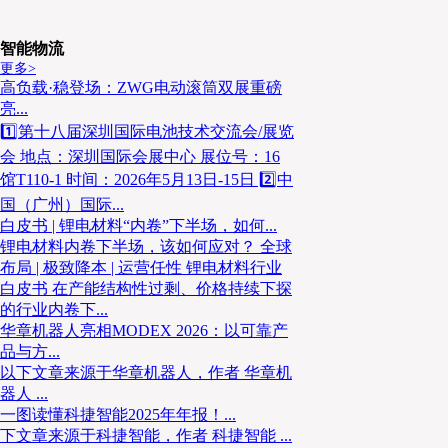
02
智能物流
更多>
聚焦粉体材料的“洁净之战”、极卷搬运
核心痛点拆解：
高负载·稳登场：ZWG电动滚筒双展重磅
亮...
的“安全之危”，深入剖析传统物流模式何以成为品质、
1️⃣第十八届深圳国际电池技术交流会/展览
会 地点：深圳国际会展中心 展位号：16
03
馆T110-1 时间：2026年5月13日-15日 2️⃣中
国（广州）国际...
从“无铜锌”专用装备、高密度智慧仓
系统化解决方案：
白皮书 | 锂电材料“内卷”下半场，如何...
数字孪生物流中枢，呈现一套应对特殊物料、极端环境
锂电材料内卷下半场，该如何应对？ 全球
布局 | 极致降本 | 运营任性 锂电材料行业
物流体系。
白皮书 在产能结构性过剩、价格持续下探
的行业内卷下...
华章机器人亮相MODEX 2026：以可靠产
实操指南
品与方...
以下文章来源于华章机器人，作者 华章机
器人 ...
独家分享科捷智能服务全球头部材料企业在
中国、印尼
一图读懂科捷智能2025年年报！...
等地的智能项目实践经验，看自动化如何支撑其出海布局
下文章来源于科捷智能，作者 科捷智能 ...