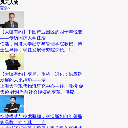
风云人物
更多>
【大咖有约】中国产业园区的四十年蜕变
——专访同济大学任浩
任浩，同济大学经济与管理学院教授、博
士生导师，现任发展研究院院长。1...
【大咖有约】变局、重构、进化：供应链
发展的未来趋势——专
上海大学现代物流研究中心主任、教授 储
雪俭 针对当前社会经济的变革、供应...
突破模式与技术瓶颈，科沃斯如何引领民
族品牌走向全球——专