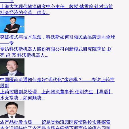
——专
上海大学现代物流研究中心主任、教授 储雪俭 针对当前
社会经济的变革、供应...
突破模式与技术瓶颈，科沃斯如何引领民族品牌走向全球
——专
专访科沃斯机器人股份有限公司创新模式研究院院长 赵
亮 赵 亮 科沃斯机器人...
中国医药流通如何走好“现代化”这步棋？——专访上药控
股副
上药控股副总经理、上药物流董事长 任刚先生 【导语】
水无常势，如何顺势...
农产品批发市场——贸易类物流园区疫情防控实践探索
本文详细描绘了农产品市场在疫情下所面临的痛点问题，