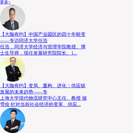
更多>
体力劳动强度降低
导致劳动者平均食物消耗量降低
【大咖有约】中国产业园区的四十年蜕变
——专访同济大学任浩
任浩，同济大学经济与管理学院教授、博
改革开放前，中国整体劳动生产率比较低，无论是农业
士生导师，现任发展研究院院长。1...
需要肩挑背扛，人的劳动强度非常高，高强度体力劳动
数量大，单个劳动者消耗食物量非常大。随着技术的快
化和工业现代化水平得到快速提升，甚至出现了很多“黑
是农民，体力劳动强度大幅度降低，相应地其对食物
【大咖有约】变局、重构、进化：供应链
发展的未来趋势——专
低。同时，随着交通条件的改善，人的出行体力消耗也
上海大学现代物流研究中心主任、教授 储
们对食物消耗的减少。
雪俭 针对当前社会经济的变革、供应...