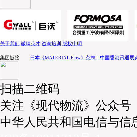
来讲也实际减少了对食材消费的需求。
出境游人数增加导致国内食材需求
关于我们
诚聘英才
咨询培训
版权申明
中国人出境游人数增长迅速，中国目前是全球最大的旅
开资料显示，中国自2010年代中期以来已稳居世界
集团链接
日本《MATERIAL Flow》杂志 |
中国香港讯通展览
位，据统计，2019年，中国公民出境旅游人数达1.5
显影响，但恢复非常快，2025年已经恢复到接近疫情
2030年出境游人数将超过2亿人次。出境游人数的不
扫描二维码
食品消费需求转移到了国外，相应地也就是减少了中国
关注《现代物流》公众号
供给过剩趋势将进一步加剧
中华人民共和国电信与信
目前，中国食材市场已经彻底告别了短缺的时代，无论