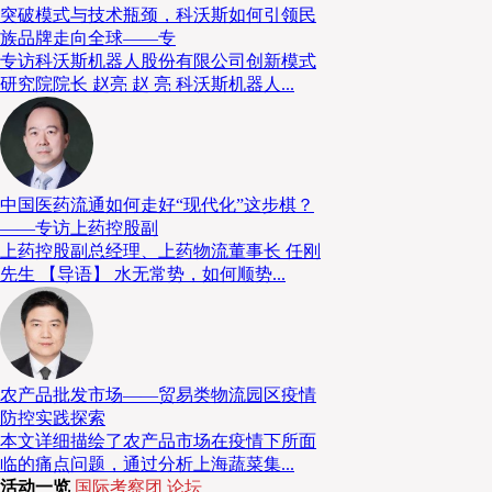
突破模式与技术瓶颈，科沃斯如何引领民
族品牌走向全球——专
专访科沃斯机器人股份有限公司创新模式
研究院院长 赵亮 赵 亮 科沃斯机器人...
中国医药流通如何走好“现代化”这步棋？
——专访上药控股副
上药控股副总经理、上药物流董事长 任刚
先生 【导语】 水无常势，如何顺势...
农产品批发市场——贸易类物流园区疫情
人口老龄化拉低人均食品消费需
防控实践探索
本文详细描绘了农产品市场在疫情下所面
临的痛点问题，通过分析上海蔬菜集...
随着营养和医疗保健条件的不断改善，中国人均预期寿
活动一览
国际考察团
论坛