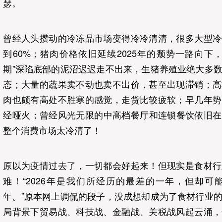
瑟。
曾经人头攒动的冷冻品市场变得冷冷清清，很多大型冷
到60%；猪肉价格依旧延续2025年的颓势一路向下
期”深陷底部的泥沼迟迟走不出来，生猪养殖业绝大多
态；大量的蔬果卖不动也卖不出价，甚至出现滞销；高
肉也颇有高处不胜寒的感觉，走货比较疲软；早几年势
经哑火；曾经风光无限的中高档餐厅和连锁餐饮依旧在
整个消费市场太冷清了！
原以为疫情过去了，一切都会好起来！但现实是食材行
难！“2026年是我们所经历的最差的一年，但却可
年。”原本网上调侃的段子，没成想却成为了食材行业
局背景下贸易战、科技战、金融战、关税战风起云涌，