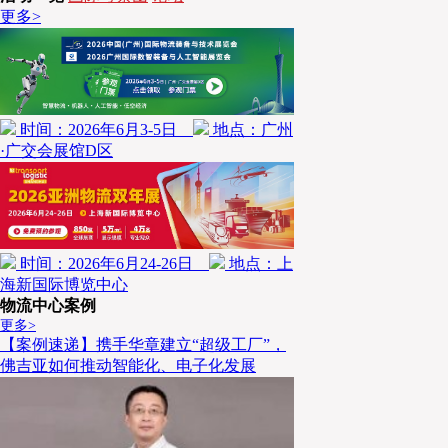
卫健委数据，2025年中国人均预期寿命已达79.25岁
更多>
年代人口出生高峰期出生的人口相继进入老龄阶段，中
社会，据国家统计局统计，2025年我国60岁及以上人口3
口的23.0%，其中65岁及以上人口22,365万人，占全
时间：2026年6月3-5日
地点：广州
因为生理的原因，其单位时间内单个人食品需求量远不
·广交会展馆D区
的快速增加（见图3）也会很大程度上影响食材消费需
时间：2026年6月24-26日
地点：上
海新国际博览中心
物流中心案例
更多>
【案例速递】携手华章建立“超级工厂”，
佛吉亚如何推动智能化、电子化发展