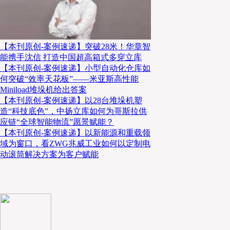
【本刊原创-案例速递】突破28米！华章智
能携手沈信 打造中国超高箱式多穿立库
【本刊原创-案例速递】小型自动化仓库如
何突破“效率天花板”——米亚斯高性能
Miniload堆垛机给出答案
【本刊原创-案例速递】以28台堆垛机塑
流通损耗和舌尖上的浪费减少
造“科技底色”，中扬立库如何为哥斯拉供
应链“全球智能物流”愿景赋能？
【本刊原创-案例速递】以新能源和重载领
以前，由于缺少冷链的原因，中国生鲜食材流通损耗非
域为窗口，看ZWG兆威工业如何以定制电
动滚筒解决方案为客户赋能
流通损耗率甚至高达25%；同时，中国人餐桌上的浪
中国每年被倒掉的食物相当于2亿多人一年的口粮。随
农产品包装化程度的不断提高，近年来，生鲜农产品流
同时，随着2021年4月29日《中华人民共和国反食品
舌尖上的浪费的不良风气得到了有效遏制。损耗和浪费