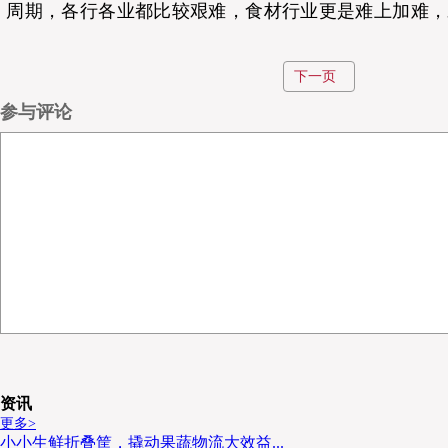
周期，各行各业都比较艰难，食材行业更是难上加难，
无望，而且存量难保，整个行业已进入“缩量市场”环境
下一页
需求缩量市场成因分析
参与评论
为何好好的食材行业突然就成了缩量市场呢？核心还是
流之源”，没有了人流，商流、物流、资金流、信息流
更是和人口直接深度绑定的行业，人口数量和流动方
衰！具体而言，缩量市场形成主要有以下几个方面的原
消费人口在不断减少
中国消费人口基数庞大，而且自新中国成立以来，七十
资讯
更多>
亿7千万人，平均每年增长近1,200万人，2021年全国人
小小生鲜折叠筐，撬动果蔬物流大效益...