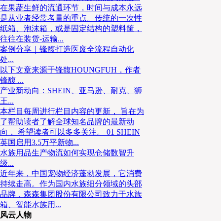
在果蔬生鲜的流通环节，时间与成本永远
但自2022年开始人口增长出现拐点，当年出生人口只有
是从业者经常考量的重点。传统的一次性
达到1,014万人，开始进入负增长阶段，低结婚率、低
纸箱、泡沫箱，或是固定结构的塑料筐，
往往在装货-运输...
根本改变，而且人口减少的速度还会进一步加速（如图
案例分享｜锋馥打造医废全流程自动化
接会减少对食材的需求，而且会成为长期的趋势。
处...
以下文章来源于锋馥HOUNGFUH，作者
锋馥 ...
产业新动向：SHEIN、亚马逊、耐克、狮
王...
本栏目每周进行栏目内容的更新， 旨在为
了帮助读者了解全球知名品牌的最新动
向， 希望读者可以多多关注。 01 SHEIN
英国启用3.5万平新物...
水族用品生产物流如何实现仓储数智升
级...
近年来，中国宠物经济蓬勃发展，它消费
持续走高。作为国内水族细分领域的头部
品牌，森森集团股份有限公司致力于水族
箱、智能水族用...
风云人物