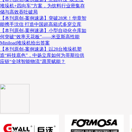
堆垛机+四向车”方案，为饮料行业密集存
储与高效吞吐破局
【本刊原创-案例速递】突破28米！华章智
能携手沈信 打造中国超高箱式多穿立库
【本刊原创-案例速递】小型自动化仓库如
何突破“效率天花板”——米亚斯高性能
Miniload堆垛机给出答案
【本刊原创-案例速递】以28台堆垛机塑
造“科技底色”，中扬立库如何为哥斯拉供
应链“全球智能物流”愿景赋能？