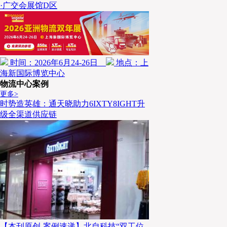
·广交会展馆D区
时间：2026年6月24-26日
地点：上
海新国际博览中心
物流中心案例
更多>
时势造英雄：通天晓助力6IXTY8IGHT升
级全渠道供应链
【本刊原创-案例速递】北自科技“双工位