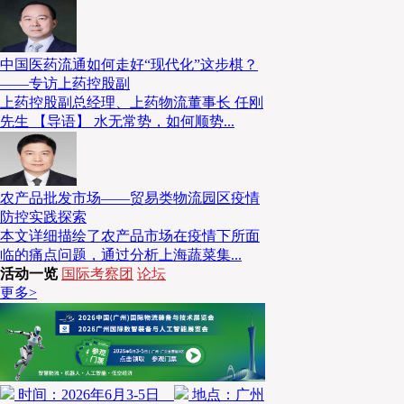
中国医药流通如何走好“现代化”这步棋？
——专访上药控股副
上药控股副总经理、上药物流董事长 任刚
先生 【导语】 水无常势，如何顺势...
农产品批发市场——贸易类物流园区疫情
防控实践探索
本文详细描绘了农产品市场在疫情下所面
临的痛点问题，通过分析上海蔬菜集...
活动一览
国际考察团
论坛
更多>
时间：2026年6月3-5日
地点：广州