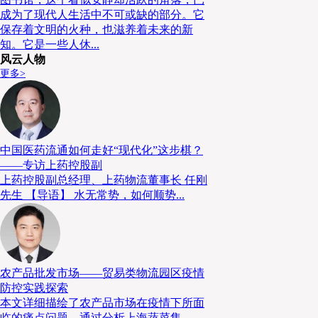
成为了现代人生活中不可或缺的部分。它
保存着文明的火种，也滋养着未来的新
知。它是一些人休...
风云人物
更多>
中国医药流通如何走好“现代化”这步棋？
——专访上药控股副
上药控股副总经理、上药物流董事长 任刚
先生 【导语】 水无常势，如何顺势...
农产品批发市场——贸易类物流园区疫情
防控实践探索
本文详细描绘了农产品市场在疫情下所面
临的痛点问题，通过分析上海蔬菜集...