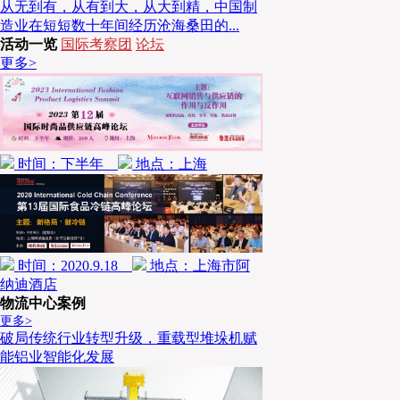
从无到有，从有到大，从大到精，中国制
造业在短短数十年间经历沧海桑田的...
活动一览
国际考察团
论坛
更多>
时间：下半年
地点：上海
时间：2020.9.18
地点：上海市阿
纳迪酒店
物流中心案例
更多>
破局传统行业转型升级，重载型堆垛机赋
能铝业智能化发展