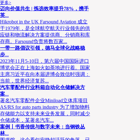
更多>
迈向价值共生 | 拣选效率提升78%，携手
英
...
Hikrobot in the UK Farsound Aviation 成立
于1979年，是全球航空航天行业领先的供
应链和物流解决方案提供商、分销商和库
存商。Farsound负责将数百家...
一带一路倡议引领，德马全球化战略稳
步
...
2023年11月5-10日，第六届中国国际进口
博览会正在上海如火如荼地进行着。国家
主席习近平在向本届进博会致信时强调：
当前，世界经济复苏...
汽车零配件行业料箱自动化仓储解决方
案
...
著名汽车零配件企业Miniload立体库项目
AS/RS for auto parts industry 为了增加物料
存储能力以支持未来业务发展，同时减少
仓储成本，某著名汽车...
案例丨书香传统与数字未来：当钢铁丛
林
...
图书馆，这个看似安静却活跃的角落，已