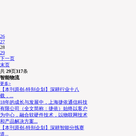
26
27
28
29
下一页
末页
共
29
页
317
条
智能物流
更多>
【本刊原创-特别企划】深耕行业十八
载，...
18年的成长与发展中，上海捷依通信科技
有限公司（全文简称：捷依）始终以客户
为中心，融合软硬件技术，以物联网技术
和产品解决方案...
【本刊原创-特别企划】深耕智能分拣赛
道...