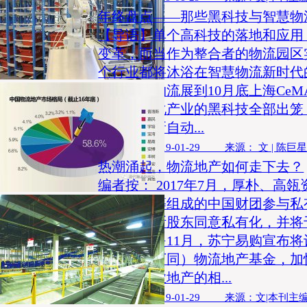
年终盘点——那些黑科技与智慧物
【导语】单个高科技的落地和应用
变革，而当作为整合者的物流园区
个行业都将沐浴在智慧物流新时代的
台北国际物流展到10月底上海Ce
物流自动化产业的黑科技全部出笼
园市，全新自动...
发布时间：2019-01-29 来源： 文 | 陈巨
热潮涌起，物流地产如何走下去？
编者按： 2017年7月，厚朴、高
中银投资等组成的中国财团参与私
底，普洛斯股东同意私有化，并将于
退市；同是11月，苏宁易购宣布将
人民币，下同）物流地产基金，加
住宅、商业地产的相...
发布时间：2019-01-29 来源：文|本刊主