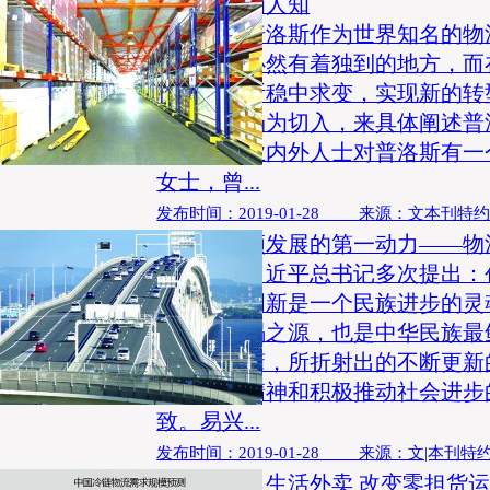
转型，已为人知
【导语】普洛斯作为世界知名的物
式和理念必然有着独到的地方，而
争，普洛斯稳中求变，实现新的转
军福建市场为切入，来具体阐述普
时也让行业内外人士对普洛斯有一
女士，曾...
发布时间：2019-01-28 来源：文本刊特
创新是引领发展的第一动力——物
【导语】习近平总书记多次提出：
一动力、创新是一个民族进步的灵
发达的不竭之源，也是中华民族最
辞简洁易懂，所折射出的不断更新
代变迁的精神和积极推动社会进步
致。易兴...
发布时间：2019-01-28 来源：文|本刊特
电子商务及生活外卖 改变零担货