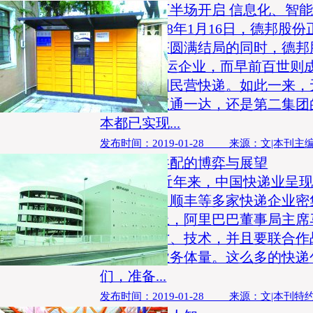
快递竞争下半场开启 信息化、智
编者按 2018年1月16日，德邦股
年长跑终获圆满结局的同时，德邦
一支IPO快运企业，而早前百世则
美股的中国民营快递。如此一来，
的顺丰、三通一达，还是第二集团
本都已实现...
发布时间：2019-01-28 来源：文|本刊主
快递末端共配的博弈与展望
【导语】 近年来，中国快递业呈
三通一达、顺丰等多家快递企业密
物流峰会上，阿里巴巴董事局主席
该投资人才、技术，并且要联合作
亿包裹的业务体量。这么多的快递
们，准备...
发布时间：2019-01-28 来源：文|本刊特