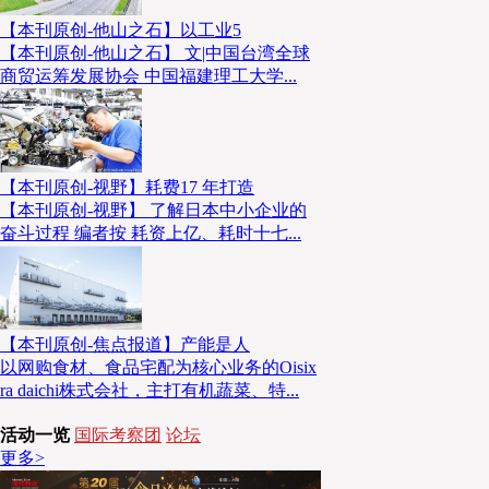
【本刊原创-他山之石】以工业5
【本刊原创-他山之石】 文|中国台湾全球
商贸运筹发展协会 中国福建理工大学...
【本刊原创-视野】耗费17 年打造
【本刊原创-视野】 了解日本中小企业的
奋斗过程 编者按 耗资上亿、耗时十七...
【本刊原创-焦点报道】产能是人
以网购食材、食品宅配为核心业务的Oisix
ra daichi株式会社，主打有机蔬菜、特...
活动一览
国际考察团
论坛
更多>