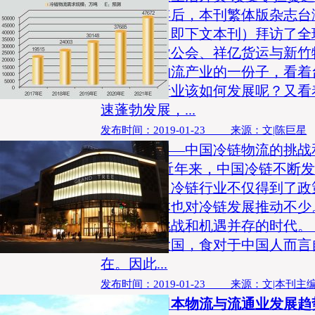
【导语】年后，本刊繁体版杂志台
略》杂志（即下文本刊）拜访了全
运商业同业公会、祥亿货运与新竹
体，也是物流产业的一份子，看着
境，运输行业该如何发展呢？又看
速蓬勃发展，...
发布时间：2019-01-23 来源：文|陈巨星
热战来袭——中国冷链物流的挑战
编者按： 近年来，中国冷链不断发
路倡议下，冷链行业不仅得到了政
技术、资本也对冷链发展推动不少
言，这是挑战和机遇并存的时代。 
超级人口大国，食对于中国人而言
在。因此...
发布时间：2019-01-23 来源：文|本刊主
从数字看日本物流与流通业发展趋