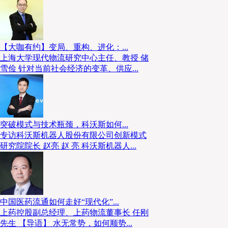
【大咖有约】变局、重构、进化：...
上海大学现代物流研究中心主任、教授 储
雪俭 针对当前社会经济的变革、供应...
突破模式与技术瓶颈，科沃斯如何...
专访科沃斯机器人股份有限公司创新模式
研究院院长 赵亮 赵 亮 科沃斯机器人...
中国医药流通如何走好“现代化”...
上药控股副总经理、上药物流董事长 任刚
先生 【导语】 水无常势，如何顺势...