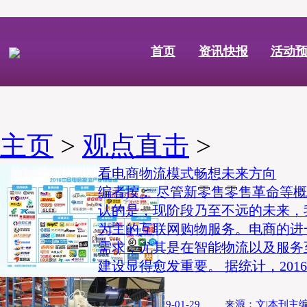
首页
资讯快报
活动
主页
>
观点直击
>
看电商物流模式畅想未来方向
编者按： 尽管新零售零售革命等
认的是，现阶段乃至不远的未来，
为主的互联网购物服务。电商的进
需求，尤其是在智能物流以及服务
建设显得愈发重要。 据统计，20
交易额为...
发布时间：2019-01-29 来源：文|本刊主