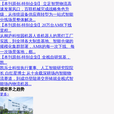
【本刊原创-特别企划】 立足智慧物流高
速发展风口，百联机械完成战略角色升
级，从传统设备供应商转型为一站式智能
分拣场景整体解决...
【本刊原创-特别企划】20万台AMR下线
里程...
从桐庐科技园机器人造机器人的黑灯工厂
实践，到全球各大制造基地、智能仓储的
规模化集群部署，AMR的每一次下线、每
一次场景落地，都...
【本刊原创-特别企划】全栈自研筑基，
凯...
凯乐士科技执行董事、人工智能研究院院
长 白红星博士 从十余载深耕场内智能物
流赛道，到成功登陆港交所铸就全栈式智
能场内物流机器...
观世界之趋势
更多>